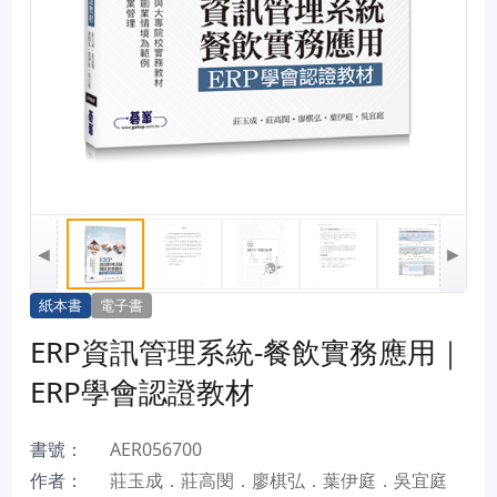
◀
▶
紙本書
電子書
ERP資訊管理系統-餐飲實務應用｜
ERP學會認證教材
書號：
AER056700
作者：
莊玉成．莊高閔．廖棋弘．葉伊庭．吳宜庭