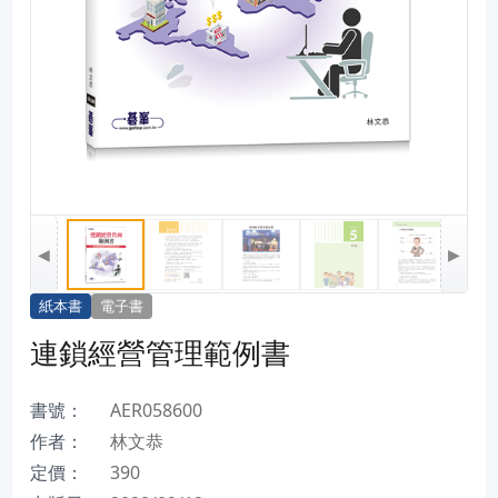
◀
▶
紙本書
電子書
連鎖經營管理範例書
書號：
AER058600
作者：
林文恭
定價：
390