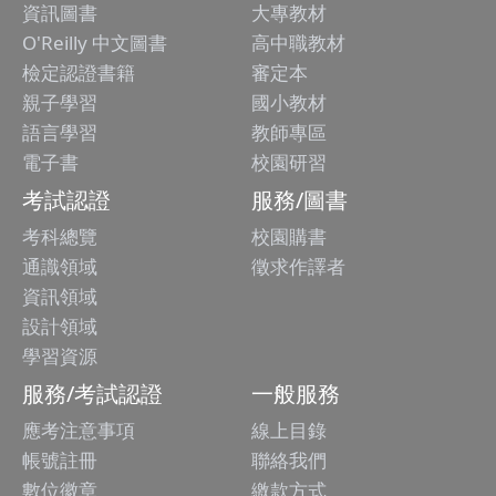
資訊圖書
大專教材
O'Reilly 中文圖書
高中職教材
檢定認證書籍
審定本
親子學習
國小教材
語言學習
教師專區
電子書
校園研習
考試認證
服務/圖書
考科總覽
校園購書
通識領域
徵求作譯者
資訊領域
設計領域
學習資源
服務/考試認證
一般服務
應考注意事項
線上目錄
帳號註冊
聯絡我們
數位徽章
繳款方式