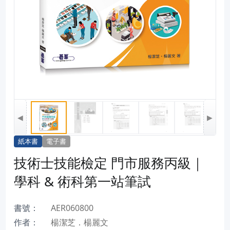
◀
▶
紙本書
電子書
技術士技能檢定 門市服務丙級｜
學科 & 術科第一站筆試
書號：
AER060800
作者：
楊潔芝．楊麗文