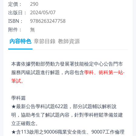
定價：
290
出版日：
2024/05/07
ISBN：
9786263247758
附件：
無
內容特色
章節目錄
教師資源
本書依據勞動部勞動力發展署技能檢定中心公告門市
服務丙級試題進行解題，內容包含
學科、術科第一站-
筆試。
學科篇
★最新公告學科試題622題，部分試題輔以解析說
明，協助考生了解試題內容，針對學科輕鬆準備並建
立正確觀念。
★含113啟用之90006職業安全衛生、90007工作倫理