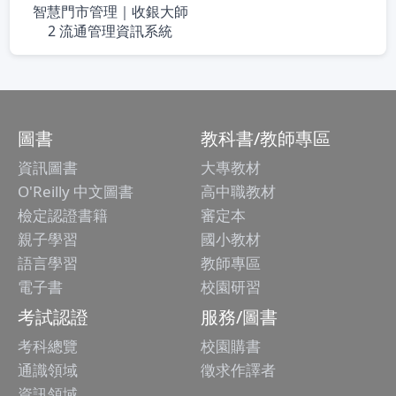
智慧門市管理｜收銀大師
2 流通管理資訊系統
圖書
教科書/教師專區
資訊圖書
大專教材
O'Reilly 中文圖書
高中職教材
檢定認證書籍
審定本
親子學習
國小教材
語言學習
教師專區
電子書
校園研習
考試認證
服務/圖書
考科總覽
校園購書
通識領域
徵求作譯者
資訊領域