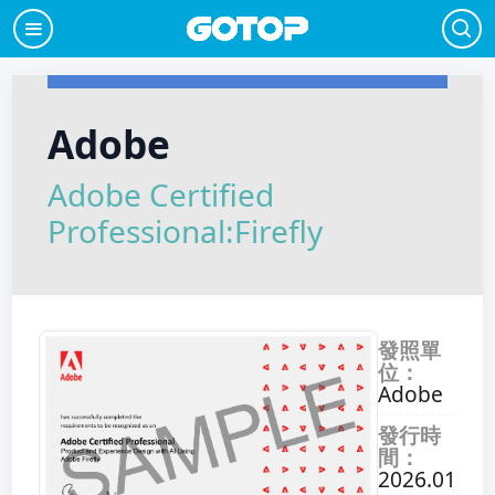
Adobe
Adobe Certified
Professional:Firefly
發照單
位：
Adobe
發行時
間：
2026.01