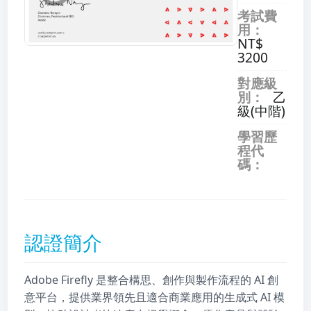
考試費
用：
NT$
3200
對應級
別：
乙
級(中階)
學習歷
程代
碼：
認證簡介
Adobe Firefly 是整合構思、創作與製作流程的 AI 創
意平台，提供業界領先且適合商業應用的生成式 AI 模