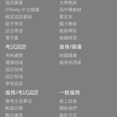
資訊圖書
大專教材
O'Reilly 中文圖書
高中職教材
檢定認證書籍
審定本
親子學習
國小教材
語言學習
教師專區
電子書
校園研習
考試認證
服務/圖書
考科總覽
校園購書
通識領域
徵求作譯者
資訊領域
設計領域
學習資源
服務/考試認證
一般服務
應考注意事項
線上目錄
帳號註冊
聯絡我們
數位徽章
繳款方式