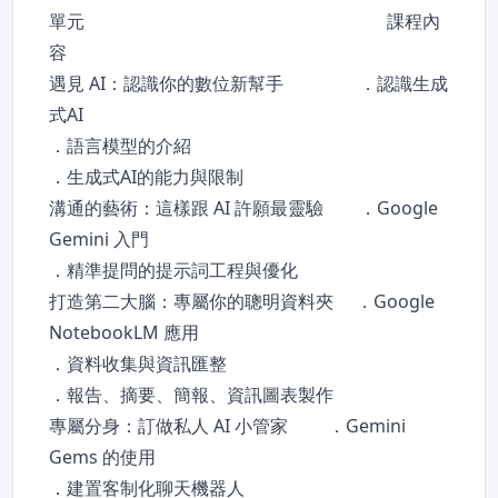
單元 課程內
容
遇見 AI：認識你的數位新幫手 ．認識生成
式AI
．語言模型的介紹
．生成式AI的能力與限制
溝通的藝術：這樣跟 AI 許願最靈驗 ．Google
Gemini 入門
．精準提問的提示詞工程與優化
打造第二大腦：專屬你的聰明資料夾 ．Google
NotebookLM 應用
．資料收集與資訊匯整
．報告、摘要、簡報、資訊圖表製作
專屬分身：訂做私人 AI 小管家 ．Gemini
Gems 的使用
．建置客制化聊天機器人