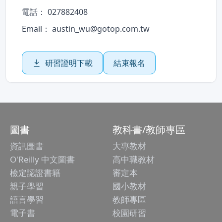
電話： 027882408
Email： austin_wu@gotop.com.tw
研習證明下載
結束報名
圖書
教科書/教師專區
資訊圖書
大專教材
O'Reilly 中文圖書
高中職教材
檢定認證書籍
審定本
親子學習
國小教材
語言學習
教師專區
電子書
校園研習