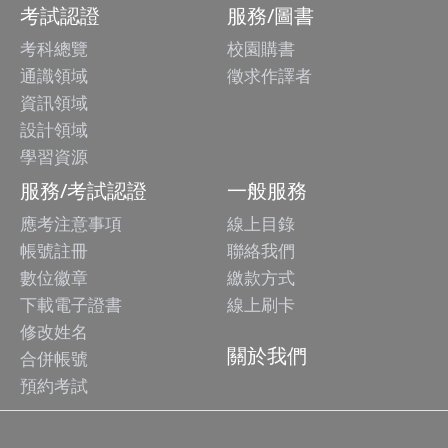
考試認證
服務/圖書
考科總覽
校園購書
通識領域
徵求作譯者
資訊領域
設計領域
學習資源
服務/考試認證
一般服務
應考注意事項
線上目錄
帳號註冊
聯絡我們
數位徽章
繳款方式
下載電子證書
線上刷卡
修改姓名
關於我們
合併帳號
預約考試