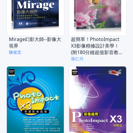
Mirage幻影大師--影像大
超簡單！PhotoImpact
視界
X3影像精修設計美學！
(附180分鐘超值影音教
陳俊宏
學/試用版/範例)
張仁川