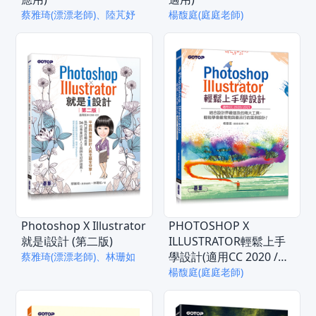
蔡雅琦(漂漂老師)、陸芃妤
楊馥庭(庭庭老師)
Photoshop X Illustrator
PHOTOSHOP X
就是i設計 (第二版)
ILLUSTRATOR輕鬆上手
學設計(適用CC 2020 /
蔡雅琦(漂漂老師)、林珊如
2021)
楊馥庭(庭庭老師)