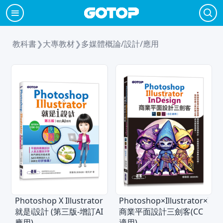
教科書
❯
大專教材
❯
多媒體概論/設計/應用
Photoshop X Illustrator
Photoshop×Illustrator×InD
就是i設計 (第三版-增訂AI
商業平面設計三劍客(CC
應用)
適用)