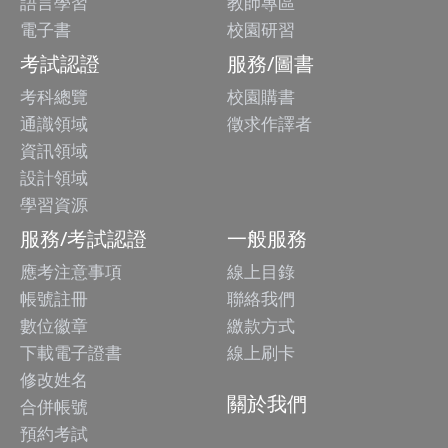
語言學習
教師專區
電子書
校園研習
考試認證
服務/圖書
考科總覽
校園購書
通識領域
徵求作譯者
資訊領域
設計領域
學習資源
服務/考試認證
一般服務
應考注意事項
線上目錄
帳號註冊
聯絡我們
數位徽章
繳款方式
下載電子證書
線上刷卡
修改姓名
關於我們
合併帳號
預約考試