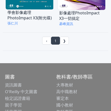
學會影像處理
影像處理PhotoImpact
PhotoImpact X3(附光碟)
X3一切搞定
張仁川
碁峰資訊
‹
1
❯
圖書
教科書/教師專區
資訊圖書
大專教材
O'Reilly 中文圖書
高中職教材
檢定認證書籍
審定本
親子學習
國小教材