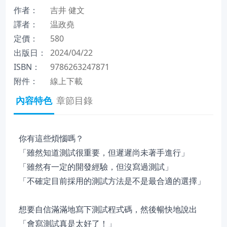
作者：
吉井 健文
譯者：
温政堯
定價：
580
出版日：
2024/04/22
ISBN：
9786263247871
附件：
線上下載
內容特色
章節目錄
你有這些煩惱嗎？
「雖然知道測試很重要，但遲遲尚未著手進行」
「雖然有一定的開發經驗，但沒寫過測試」
「不確定目前採用的測試方法是不是最合適的選擇」
想要自信滿滿地寫下測試程式碼，然後暢快地說出
「會寫測試真是太好了！」