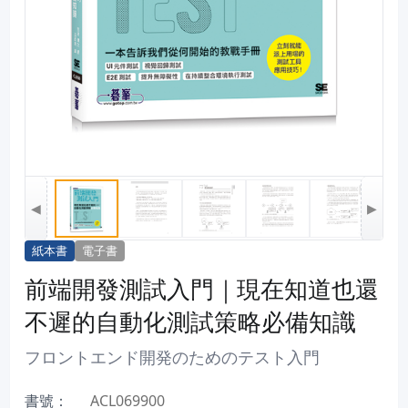
◀
▶
紙本書
電子書
前端開發測試入門｜現在知道也還
不遲的自動化測試策略必備知識
フロントエンド開発のためのテスト入門
書號：
ACL069900