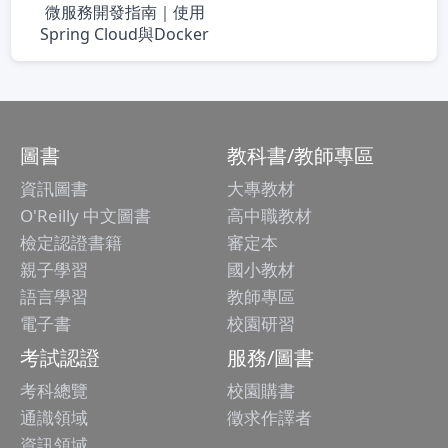
微服務開發指南｜使用
Spring Cloud與Docker
圖書
教科書/教師專區
資訊圖書
大專教材
O'Reilly 中文圖書
高中職教材
檢定認證書籍
審定本
親子學習
國小教材
語言學習
教師專區
電子書
校園研習
考試認證
服務/圖書
考科總覽
校園購書
通識領域
徵求作譯者
資訊領域