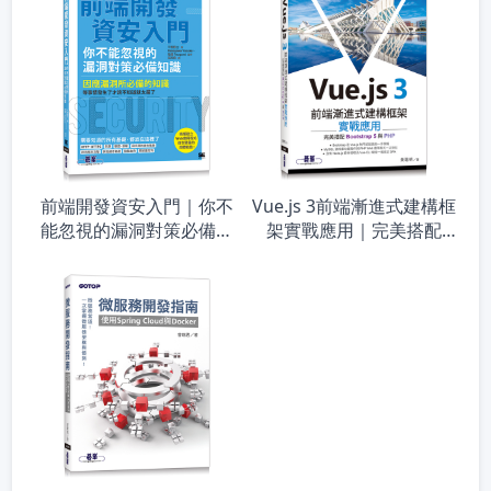
前端開發資安入門｜你不
Vue.js 3前端漸進式建構框
能忽視的漏洞對策必備知
架實戰應用｜完美搭配
識
Bootstrap 5與PHP