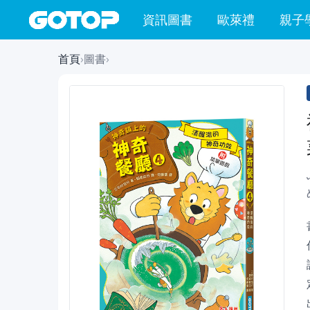
資訊圖書
歐萊禮
親子
首頁
›
圖書
›