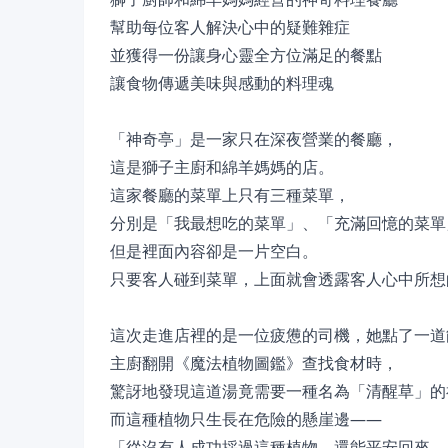
幫助每位客人解決心中的疑難雜症
並獲得一份讓身心靈全方位滿足的餐點
讓食物傳遞美味與感動的料理魂
「神奇亭」是一家只在深夜營業的餐廳，
這是獅子主廚和綿羊媽媽的店。
這家餐廳的菜單上只有三種菜單，
分別是「我最想吃的菜單」、「充滿回憶的菜單
但是裡面內容卻是一片空白。
只要客人碰到菜單，上面就會透露客人心中所想
這次走進店裡的是一位疲憊的司機，她點了一道
主廚翻開《魔法植物圖鑑》查找食材時，
驚訝地發現這道湯竟需要一種名為「清醒草」的
而這種植物只生長在危險的懸崖邊——
「從沒有人成功採過這種植物，還能平安回來。