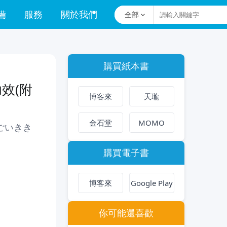
備
服務
關於我們
全部
購買紙本書
效(附
博客來
天瓏
金石堂
MOMO
ごいきき
購買電子書
博客來
Google Play
你可能還喜歡