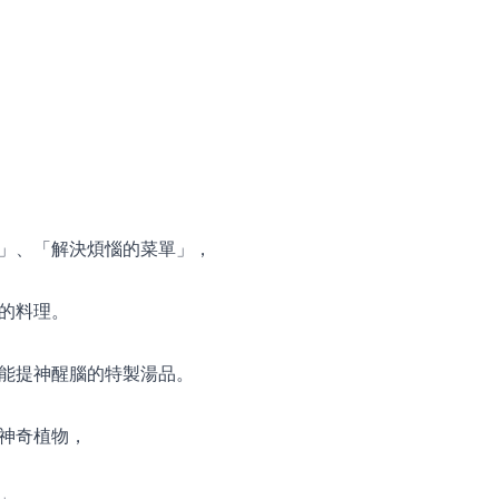
」、「解決煩惱的菜單」，
的料理。
能提神醒腦的特製湯品。
神奇植物，
」