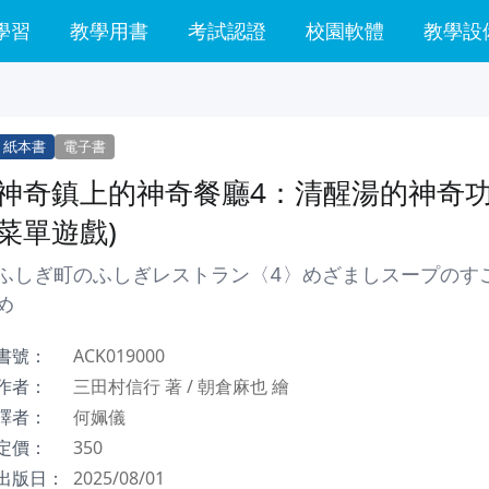
學習
教學用書
考試認證
校園軟體
教學設
紙本書
電子書
神奇鎮上的神奇餐廳4：清醒湯的神奇功
菜單遊戲)
ふしぎ町のふしぎレストラン〈4〉めざましスープのす
め
書號：
ACK019000
作者：
三田村信行 著 / 朝倉麻也 繪
譯者：
何姵儀
定價：
350
出版日：
2025/08/01