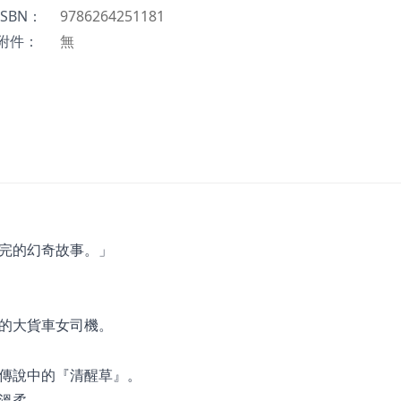
ISBN：
9786264251181
附件：
無
完的幻奇故事。」
的大貨車女司機。
傳說中的『清醒草』。
溫柔，