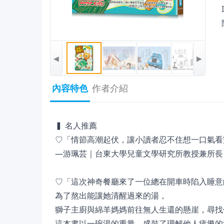
◀
▶
內容特色
作者介紹
▍ 名人推薦
♡「情節高潮起伏，讓小讀者忍不住想一口氣看
—游珮芸｜台東大學兒童文學研究所教授兼所長
♡「這次神奇餐廳來了一位總在開車時陷入睡意
為了熬出能讓她清醒過來的湯，
獅子主廚與綿羊媽媽前往無人生還的懸崖，尋找
這本書以一碗湯的重量，盛裝了理解他人疲憊的