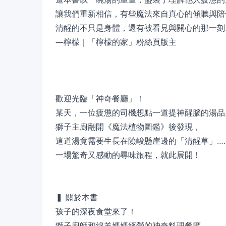
讓我們重新相信，有些魔法來自真心的傾聽與陪
清醒的不只是身體，還有被看見與關心的那一刻
—檸檬｜「檸檬的家」粉絲頁版主
歡迎光臨「神奇餐廳」！
某天，一位疲憊的司機想點一道提神醒腦的湯品
獅子主廚翻開《魔法植物圖鑑》後發現，
這道湯竟需要生長在險峻懸崖邊的「清醒草」…
一場驚奇又感動的尋味旅程，就此展開！
▍ 關於本書
孩子的深夜食堂來了！
獅子廚師和綿羊媽媽經營的神奇料理餐廳