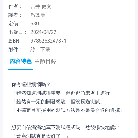
作者：
吉井 健文
譯者：
温政堯
定價：
580
出版日：
2024/04/22
ISBN：
9786263247871
附件：
線上下載
內容特色
章節目錄
你有這些煩惱嗎？
「雖然知道測試很重要，但遲遲尚未著手進行」
「雖然有一定的開發經驗，但沒寫過測試」
「不確定目前採用的測試方法是不是最合適的選擇」
想要自信滿滿地寫下測試程式碼，然後暢快地說出
「會寫測試真是太好了！」