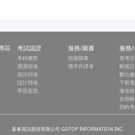
專區
考試認證
服務/圖書
服務
考科總覽
校園購書
應考注
通識領域
徵求作譯者
帳號註
資訊領域
數位徽
設計領域
下載電
學習資源
修改姓
合併帳
預約考
碁峯資訊股份有限公司 GOTOP INFORMATION INC.