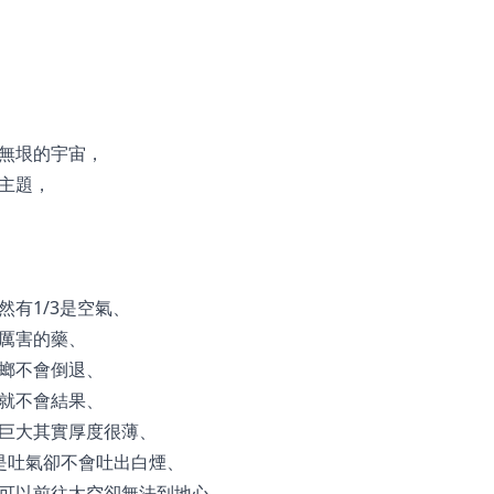
無垠的宇宙，
主題，
有1/3是空氣、
厲害的藥、
螂不會倒退、
就不會結果、
巨大其實厚度很薄、
是吐氣卻不會吐出白煙、
可以前往太空卻無法到地心、