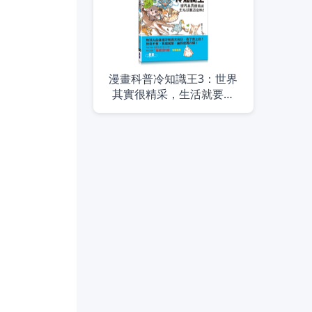
漫畫科普冷知識王3：世界
其實很精采，生活就要這
麼嗨！