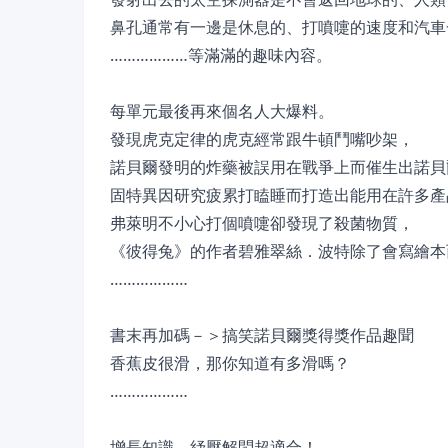
鼻孔通常有一邊是休息的、打噴嚏的速度和汽車
………………等滿滿的趣味內容。
每單元最後再來個名人大爆料。
發現虎克定律的虎克經常跟牛頓鬥嘴吵架，
諾貝爾發明的炸藥被誤用在戰爭上而催生出諾貝
固特異因研究疲累打瞌睡而打造出能用在許多產
弗萊明不小心打個噴嚏卻發現了殺菌物質，
《彼得兔》的作者碧雅翠絲．波特除了會寫繪本
………………
書末再加碼－＞搞笑諾貝爾獎得獎作品趣聞
香蕉皮很滑，那你知道有多滑嗎？
………………
增長知識、紓壓解悶超適合！