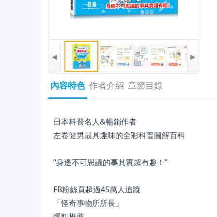
◀
▶
內容特色
作者介紹
章節目錄
日本科普名人&暢銷作者
左卷健男最具趣味的全彩科普圖解百科
“身邊不可思議的事其實超有趣！”
FB粉絲頁超過45萬人追蹤
「怪奇事物所所長」
爆料推薦