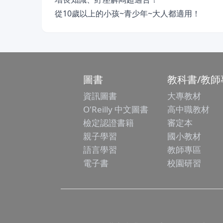
從10歲以上的小孩~青少年~大人都適用！
圖書
教科書/教師
資訊圖書
大專教材
O'Reilly 中文圖書
高中職教材
檢定認證書籍
審定本
親子學習
國小教材
語言學習
教師專區
電子書
校園研習