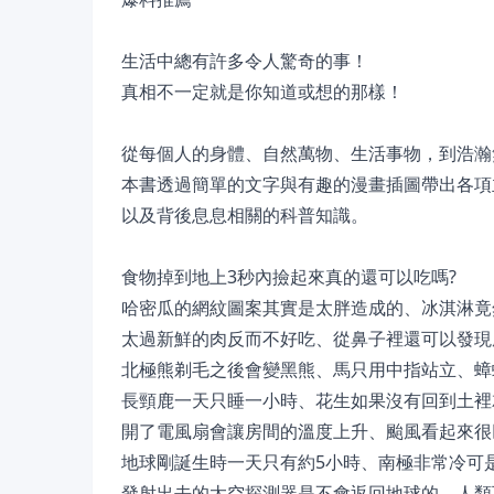
生活中總有許多令人驚奇的事！
真相不一定就是你知道或想的那樣！
從每個人的身體、自然萬物、生活事物，到浩瀚
本書透過簡單的文字與有趣的漫畫插圖帶出各項
以及背後息息相關的科普知識。
食物掉到地上3秒內撿起來真的還可以吃嗎?
哈密瓜的網紋圖案其實是太胖造成的、冰淇淋竟然
太過新鮮的肉反而不好吃、從鼻子裡還可以發現
北極熊剃毛之後會變黑熊、馬只用中指站立、蟑
長頸鹿一天只睡一小時、花生如果沒有回到土裡
開了電風扇會讓房間的溫度上升、颱風看起來很
地球剛誕生時一天只有約5小時、南極非常冷可
發射出去的太空探測器是不會返回地球的、人類