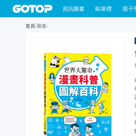
資訊圖書
歐萊禮
親子
首頁
›
圖書
›