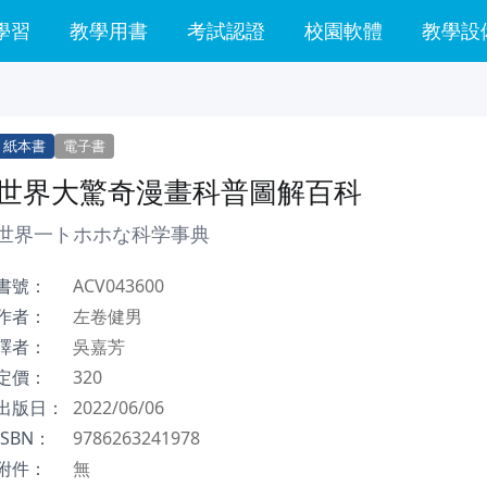
學習
教學用書
考試認證
校園軟體
教學設
紙本書
電子書
世界大驚奇漫畫科普圖解百科
世界一トホホな科学事典
書號：
ACV043600
作者：
左卷健男
譯者：
吳嘉芳
定價：
320
出版日：
2022/06/06
ISBN：
9786263241978
附件：
無