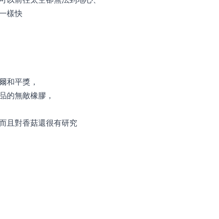
一樣快
爾和平獎，
品的無敵橡膠，
而且對香菇還很有研究