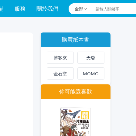
備
服務
關於我們
全部
購買紙本書
博客來
天瓏
金石堂
MOMO
你可能還喜歡