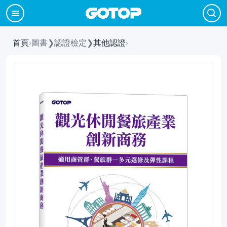
首頁
›
圖書
❯
認證檢定
❯
其他認證
›