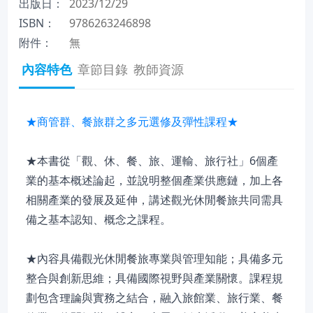
出版日：
2023/12/29
ISBN：
9786263246898
附件：
無
內容特色
章節目錄
教師資源
★商管群、餐旅群之多元選修及彈性課程★
★本書從「觀、休、餐、旅、運輸、旅行社」6個產
業的基本概述論起，並說明整個產業供應鏈，加上各
相關產業的發展及延伸，講述觀光休閒餐旅共同需具
備之基本認知、概念之課程。
★內容具備觀光休閒餐旅專業與管理知能；具備多元
整合與創新思維；具備國際視野與產業關懷。課程規
劃包含理論與實務之結合，融入旅館業、旅行業、餐