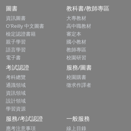
圖書
教科書/教師專區
資訊圖書
大專教材
O'Reilly 中文圖書
高中職教材
檢定認證書籍
審定本
親子學習
國小教材
語言學習
教師專區
電子書
校園研習
考試認證
服務/圖書
考科總覽
校園購書
通識領域
徵求作譯者
資訊領域
設計領域
學習資源
服務/考試認證
一般服務
應考注意事項
線上目錄