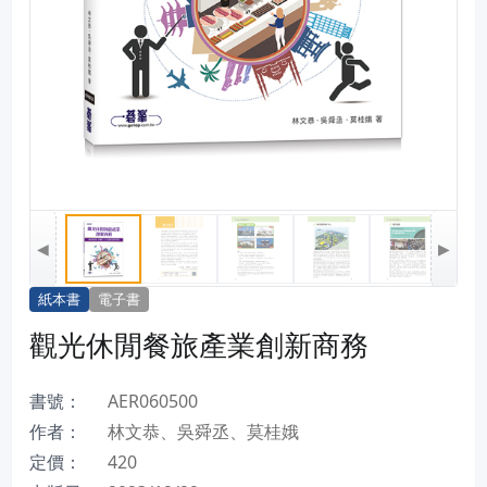
◀
▶
紙本書
電子書
觀光休閒餐旅產業創新商務
書號：
AER060500
作者：
林文恭、吳舜丞、莫桂娥
定價：
420