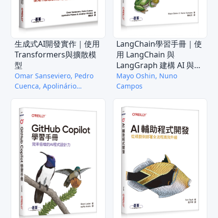
生成式AI開發實作｜使用
LangChain學習手冊｜使
Transformers與擴散模
用 LangChain 與
型
LangGraph 建構 AI 與
LLM 應用程式
Omar Sanseviero, Pedro
Mayo Oshin, Nuno
Cuenca, Apolinário
Campos
Passos, Jonathan W