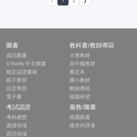
‹
1
2
❯
圖書
教科書/教師專區
資訊圖書
大專教材
O'Reilly 中文圖書
高中職教材
檢定認證書籍
審定本
親子學習
國小教材
語言學習
教師專區
電子書
校園研習
考試認證
服務/圖書
考科總覽
校園購書
通識領域
徵求作譯者
資訊領域