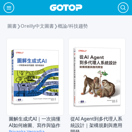
圖書
❯
Oreilly中文圖書
❯
概論/科技趨勢
圖解生成式AI｜一次搞懂
從AI Agent到多代理人系
AI如何繪圖、寫作與協作
統設計｜架構規劃與應用
開發
Priyanka Vergadia,